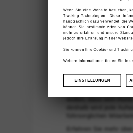
Narkose
be
Wenn Sie eine Website besuchen, ka
Tracking-Technologien. Diese Inf
hauptsächlich dazu verwendet, die Web
Tier
oberst
können Sie bestimmte Arten von Coo
Hinweis zu unseren Zahlungsmodali
mehr zu erfahren und unsere Standa
Priorität
ha
jedoch Ihre Erfahrung mit der Websit
Sie können Ihre Cookie- und Tracking
Weitere Informationen finden Sie in 
Aufwachen
in
guten
FUNKTIONAL
EINSTELLUNGEN
A
In unserem Haus ist es
wie unser eigenes Tier
Diese Cookies oder Tracking-Te
wollen, dass sein Hund
personalisierte Nutzung anzubie
integriert haben. Wenn Sie di
deshalb wird jede Auf
ordnungsgemäß.
führsorglichen Mitarbeit
Erfahren Sie mehr übe
TARGETING