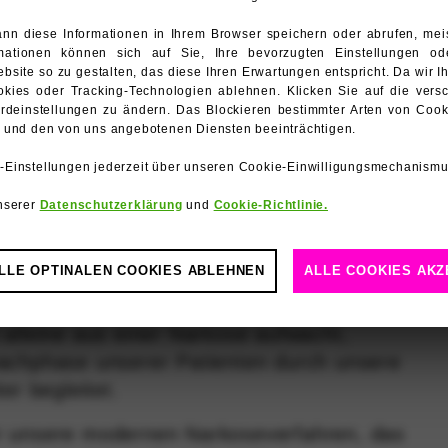
i
jedem
nn diese Informationen in Ihrem Browser speichern oder abrufen, mei
ormationen können sich auf Sie, Ihre bevorzugten Einstellungen 
site so zu gestalten, das diese Ihren Erwartungen entspricht. Da wir I
e
kies oder Tracking-Technologien ablehnen. Klicken Sie auf die versc
täten
rdeinstellungen zu ändern. Das Blockieren bestimmter Arten von Cook
t
e und den von uns angebotenen Diensten beeinträchtigen.
-Einstellungen jederzeit über unseren Cookie-Einwilligungsmechanismus
unserer
Datenschutzerklärung
und
Cookie-Richtlinie.
Händen
LLE OPTINALEN COOKIES ABLEHNEN
ALLE COOKIES AKZ
 uns ein großes Anliegen jeden Patienten
 zu behandeln. Keiner von uns würde
chnologien ermöglichen es uns, Ihre Auswahl zu speichern und Ihnen
 alleine aus einer Narkose aufwacht,
ten. Sie können von uns oder von Drittanbietern gesetzt werden, dere
ese Cookies nicht zulassen, funktionieren einige oder alle dies
wachphase unserer Patienten durch unsere
er begleitet.
r unsere modernen Narkoseverfahren, das