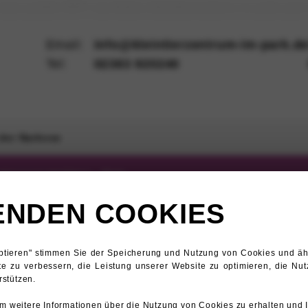
-news postid-1957 wp-theme-kleintierzentrum-im-park pos
Email:
info@kleintierzentrum-im-park.d
Tel:
02383 920240
 der Narkose
ahlungsmodalitäten
...Mehr
ENDEN COOKIES
eptieren" stimmen Sie der Speicherung und Nutzung von Cookies und äh
liche
te zu verbessern, die Leistung unserer Website zu optimieren, die Nu
stützen.
nach
der
m weitere Informationen über die Nutzung von Cookies zu erhalten und 