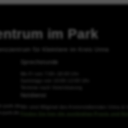
esetzliche Vorschriften (z. B. Sicherheitsanforderungen der Datensch
t deaktiviert werden. Es ist nicht erforderlich, Ihre Einwilligung e
können. Sie werden in der Regel nur als Reaktion auf von Ihnen vorgen
rstellen, wie z. B. das Festlegen Ihrer Datenschutzeinstellungen, da
wser so einstellen, dass diese Cookies oder Tracking-Technologien bl
zentrum im Park
 dann einige Teile der Website nicht funktionieren.
enzzentrum für Kleintiere im Kreis Unna
Sprechstunde
Mo-Fr von 7:00–18:00 Uhr
Samstags von 10:00-12:00 Uhr
Termine nach Vereinbarung
Notdienst
m-park.de
Wir sind Mitglied des Kreisnotdienstes Unna 
m-park.de
Finden Sie hier die zuständige Praxis und N