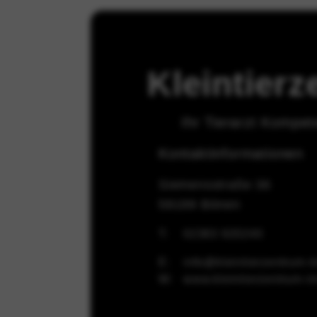
anbieten können oder damit wir g
können in unseren Systemen nich
Tracking-Technologien nutzen zu 
Anfrage nach Dienstleistungen da
Formularen. Sie können Ihren Bro
Kleintier
hingewiesen werden, jedoch werden
Ihr Tierarzt Kompet
Kontaktinformationen
Siemensstraße 36
59199 Bönen
T:
02383 920240
E:
info@kleintierzentrum-i
W:
www.kleintierzentrum-i