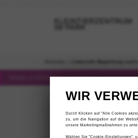
class="wp-singular news-template-default single single
KLEINTIERZENTRUM
IM PARK
Startseite
|
Liebevolle Begleitung nach
Hinweis zu Schließzeiten im September und geänderten Z
WIR VERW
Durch Klicken auf "Alle Cookies akz
Wie
fürsorg
Samstag, den 12.09.2026
zu, um die Navigation auf der Websi
unsere Marketingmaßnahmen zu unter
Montag, den 14.09.2026
Begleitung
Wählen Sie "Cookie-Einstellungen", u