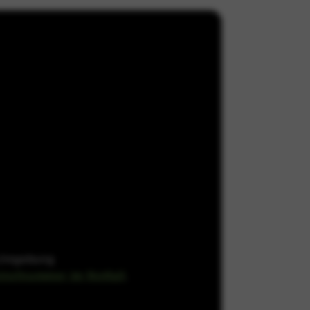
utzgesetze) einhalten können. Sie
inzuholen, um diese Cookies oder
ommene Aktionen gesetzt, die eine
s Anmelden oder das Ausfüllen von
ockiert werden oder Sie auf diese
& Umgebung
otrufnummer im Notfall
.