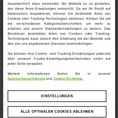
hauptsächlich dazu verwendet, die Website so zu gestalten,
das diese Ihren Erwartungen entspricht. Da wir Ihr Recht auf
Datenschutz respektieren, können Sie bestimmte Arten von
Hinweis zu unseren
Cookies oder Tracking-Technologien ablehnen. Klicken Sie auf
die verschiedenen Kategorieüberschriften, um mehr zu
Zahlungsmodalitäten
erfahren und unsere Standardeinstellungen zu ändern. Das
Blockieren bestimmter Arten von Cookies oder Tracking-
Technologien kann jedoch Ihre Erfahrung mit der Website und
den von uns angebotenen Diensten beeinträchtigen.
Dermatologie
Sie können Ihre Cookie- und Tracking-Einstellungen jederzeit
über unseren Cookie-Einwilligungsmechanismus unten auf
jeder Seite verwalten.
Hautprobleme bei Tieren sind häufig. Wir
Weitere Informationen finden Sie in unserer
bieten gezielte Diagnose und Therapie für
Datenschutzerklärung
und
Cookie-Richtlinie.
gesunde Haut und glänzendes Fell.
FUNKTIONAL
EINSTELLUNGEN
Diese Cookies oder Tracking-Technologien
ALLE OPTINALEN COOKIES ABLEHNEN
ermöglichen es uns, Ihre Auswahl zu speichern und
Ihnen erweiterte Funktionen und eine personalisierte