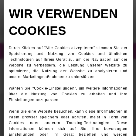
WIR VERWENDEN
KLEINTIERZENTRUM
Notruf
IM PARK
COOKIES
Startseite
|
Fachgebiete
|
Dermatologie
Hinweis zu Schließzeiten im September und
Durch Klicken auf "Alle Cookies akzeptieren" stimmen Sie der
...Mehr
Speicherung und Nutzung von Cookies und ähnlichen
geänderten Zahlungsmodalitäten
Technologien auf Ihrem Gerät zu, um die Navigation auf der
Website zu verbessern, die Leistung unserer Website zu
optimieren, die Nutzung der Website zu analysieren und
unsere Marketingmaßnahmen zu unterstützen.
Wählen Sie "Cookie-Einstellungen", um weitere Informationen
über die Nutzung von Cookies zu erhalten und Ihre
Einstellungen anzupassen.
Samstag, den 12.09.2026
Wenn Sie eine Website besuchen, kann diese Informationen in
Ihrem Browser speichern oder abrufen, meist in Form von
Montag, den 14.09.2026
Cookies oder anderen Tracking-Technologien. Diese
Informationen können sich auf Sie, Ihre bevorzugten
Einstellungen oder Ihr Gerät beziehen und werden