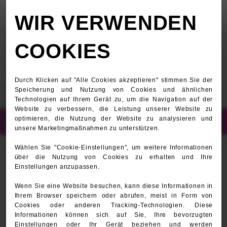
class="wp-singular news-template-default single single-
WIR VERWENDEN
news postid-1826 wp-theme-kleintierzentrum-im-park
KLEINTIERZENTRUM
Notruf
post-1826">
IM PARK
COOKIES
Durch Klicken auf "Alle Cookies akzeptieren" stimmen Sie der
Speicherung und Nutzung von Cookies und ähnlichen
Startseite
|
Katzenbesuch mal anders!
Technologien auf Ihrem Gerät zu, um die Navigation auf der
Website zu verbessern, die Leistung unserer Website zu
Hinweis zu Schließzeiten im September und
optimieren, die Nutzung der Website zu analysieren und
...Mehr
geänderten Zahlungsmodalitäten
unsere Marketingmaßnahmen zu unterstützen.
Wählen Sie "Cookie-Einstellungen", um weitere Informationen
über die Nutzung von Cookies zu erhalten und Ihre
Katzenbesuch mal
Einstellungen anzupassen.
anders!
Wenn Sie eine Website besuchen, kann diese Informationen in
Ihrem Browser speichern oder abrufen, meist in Form von
Cookies oder anderen Tracking-Technologien. Diese
Katzenbesuch mal anders: Katze Lia
Samstag, den 12.09.2026
Informationen können sich auf Sie, Ihre bevorzugten
verabschiedet sich an der Anmeldung ganz
Einstellungen oder Ihr Gerät beziehen und werden