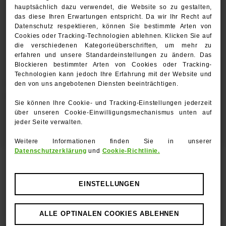
Montag, den 14.09.2026
hauptsächlich dazu verwendet, die Website so zu gestalten,
ohne Katzenkorb, jedoch gut gesichert mit
das diese Ihren Erwartungen entspricht. Da wir Ihr Recht auf
Geschirr und einem tollen Gesicht nach der
Datenschutz respektieren, können Sie bestimmte Arten von
Cookies oder Tracking-Technologien ablehnen. Klicken Sie auf
Erstvorstellung in unserem Haus.
die verschiedenen Kategorieüberschriften, um mehr zu
erfahren und unsere Standardeinstellungen zu ändern. Das
Blockieren bestimmter Arten von Cookies oder Tracking-
Hinweis zu unseren
Technologien kann jedoch Ihre Erfahrung mit der Website und
Zahlungsmodalitäten
den von uns angebotenen Diensten beeinträchtigen.
Sie können Ihre Cookie- und Tracking-Einstellungen jederzeit
über unseren Cookie-Einwilligungsmechanismus unten auf
jeder Seite verwalten.
Weitere Informationen finden Sie in unserer
Datenschutzerklärung
und
Cookie-Richtlinie.
FUNKTIONAL
EINSTELLUNGEN
Diese Cookies oder Tracking-Technologien
ALLE OPTINALEN COOKIES ABLEHNEN
ermöglichen es uns, Ihre Auswahl zu speichern und
Ihnen erweiterte Funktionen und eine personalisierte